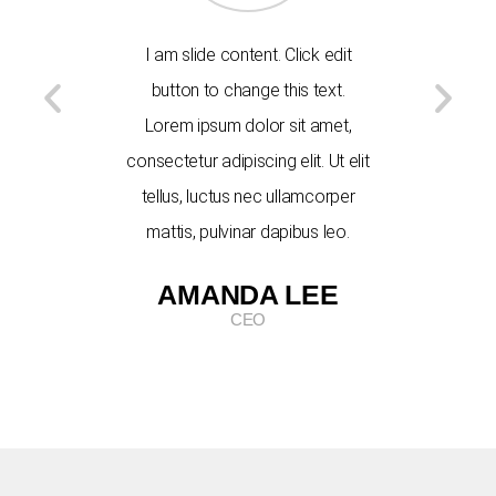
I am slide content. Click edit
I am slid
button to change this text.
button 
Lorem ipsum dolor sit amet,
Lorem ip
consectetur adipiscing elit. Ut elit
consectetur 
tellus, luctus nec ullamcorper
tellus, l
mattis, pulvinar dapibus leo.
mattis, 
AMANDA LEE
ADA
CEO